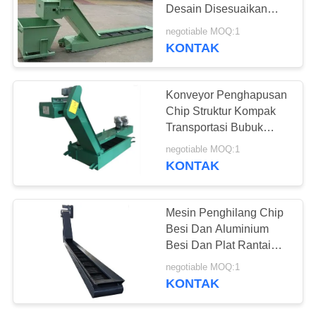
Desain Disesuaikan
Kinerja Stabil
negotiable MOQ:1
KONTAK
8
Pelat Slot T Baja
Konveyor Penghapusan
Chip Struktur Kompak
Transportasi Bubuk
Berkecepatan Tinggi
negotiable MOQ:1
KONTAK
35
Mesin Penghilang Chip
Besi Dan Aluminium
Pelat Dasar Slot T.
Besi Dan Plat Rantai
Otomatis
negotiable MOQ:1
KONTAK