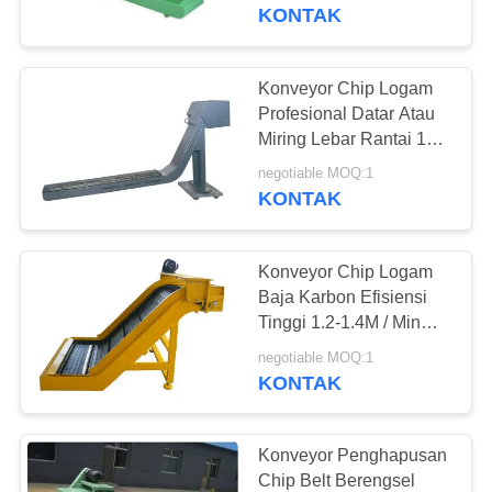
KUALITAS
Kebisingan Rendah
KONTAK
HUBUNGI
Konveyor Chip Logam
16
KAMI
Profesional Datar Atau
Plat Permukaan
Miring Lebar Rantai 150-
600 Berengsel
BERITA
Besi Cor
negotiable MOQ:1
KONTAK
PERMINTAAN
Konveyor Chip Logam
PENAWARAN
Baja Karbon Efisiensi
Tinggi 1.2-1.4M / Min
73
Kebisingan Rendah
SITEMAP
negotiable MOQ:1
Pelat Tempat Tidur
KONTAK
Besi Cor
PRIVACY
POLICY
Konveyor Penghapusan
Chip Belt Berengsel