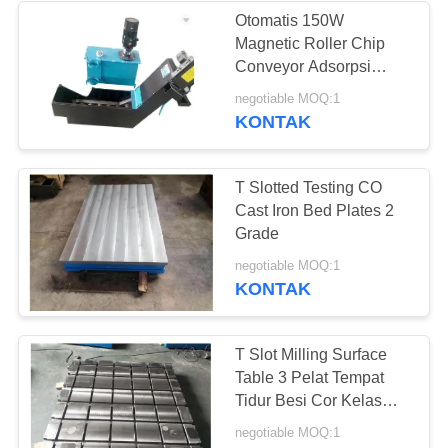
Otomatis 150W
Magnetic Roller Chip
16
Conveyor Adsorpsi
Magnetik Kuat
negotiable MOQ:1
Alat Ukur Granit
KONTAK
T Slotted Testing CO
Cast Iron Bed Plates 2
Grade
45
negotiable MOQ:1
KONTAK
Basis Mesin Granit
T Slot Milling Surface
Table 3 Pelat Tempat
Tidur Besi Cor Kelas
Dengan Tee Slots
negotiable MOQ:1