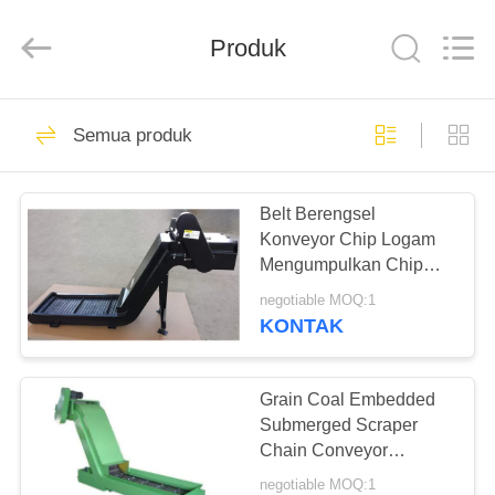
Famous
International
Trading
Produk
Co.,
Ltd.
All
Rights
Reserved.
RUMAH
26
Semua produk
Pelat Permukaan
PRODUK
Presisi
Belt Berengsel
Konveyor Chip Logam
TENTANG
Mengumpulkan Chip
KAMI
Logam Konveyor Chip
negotiable MOQ:1
CNC
KONTAK
153
TUR
Plat Permukaan
PABRIK
Grain Coal Embedded
Submerged Scraper
Granit
Chain Conveyor
KONTROL
Mengangkat Tinggi
negotiable MOQ:1