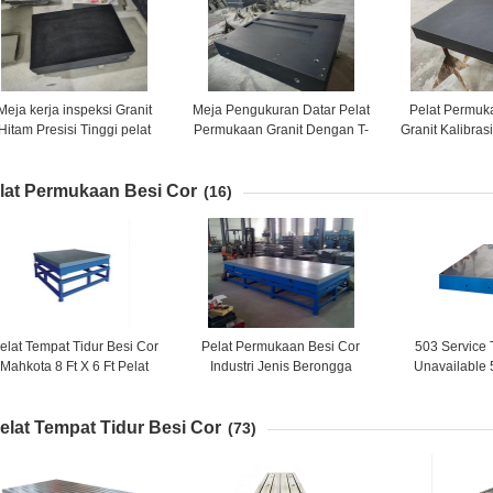
Meja kerja inspeksi Granit
Meja Pengukuran Datar Pelat
Pelat Permuk
Hitam Presisi Tinggi pelat
Permukaan Granit Dengan T-
Granit Kalibrasi
permukaan kelas 00
Slot
dengan 
lat Permukaan Besi Cor
(16)
elat Tempat Tidur Besi Cor
Pelat Permukaan Besi Cor
503 Service 
Mahkota 8 Ft X 6 Ft Pelat
Industri Jenis Berongga
Unavailable 
Permukaan Presisi Tugas
Hand Scrap Permukaan
Temporarily 
Berat
Selesai
ngi
elat Tempat Tidur Besi Cor
(73)