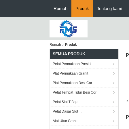
Rumah
Produk
Tentang kami
Rumah
Produk
SEMUA PRODUK
P
Pelat Permukaan Presisi
Plat Permukaan Granit
Plat Permukaan Besi Cor
Pelat Tempat Tidur Besi Cor
K
Pelat Slot T Baja
Pelat Dasar Slot T.
P
Alat Ukur Granit