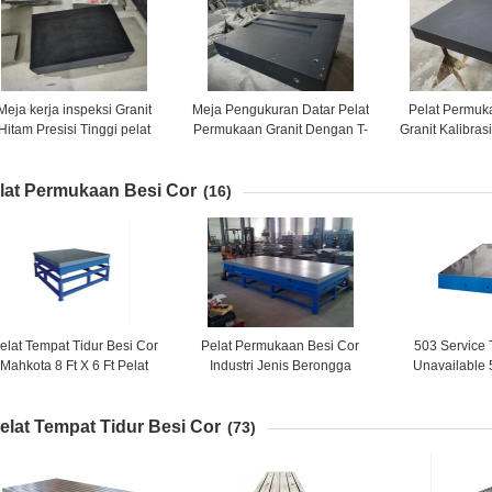
Meja kerja inspeksi Granit
Meja Pengukuran Datar Pelat
Pelat Permuk
Hitam Presisi Tinggi pelat
Permukaan Granit Dengan T-
Granit Kalibrasi
permukaan kelas 00
Slot
dengan 
lat Permukaan Besi Cor
(16)
elat Tempat Tidur Besi Cor
Pelat Permukaan Besi Cor
503 Service 
Mahkota 8 Ft X 6 Ft Pelat
Industri Jenis Berongga
Unavailable 
Permukaan Presisi Tugas
Hand Scrap Permukaan
Temporarily 
Berat
Selesai
ngi
elat Tempat Tidur Besi Cor
(73)