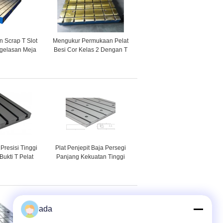
n Scrap T Slot
Mengukur Permukaan Pelat
ngelasan Meja
Besi Cor Kelas 2 Dengan T
jian
Slot
 Presisi Tinggi
Plat Penjepit Baja Persegi
Bukti T Pelat
Panjang Kekuatan Tinggi
erlubang
Untuk Produksi Industri
ada