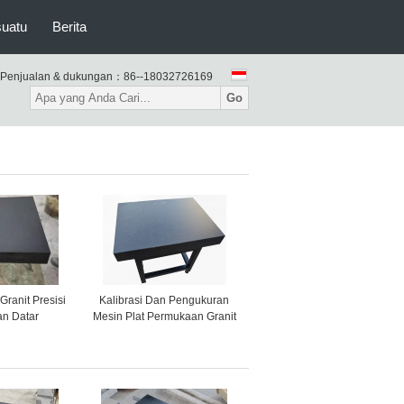
suatu
Berita
Penjualan & dukungan：
86--18032726169
Go
Granit Presisi
Kalibrasi Dan Pengukuran
n Datar
Mesin Plat Permukaan Granit
00mm
24 X 36 36