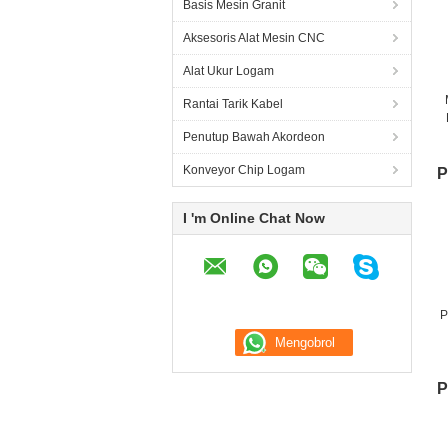
Basis Mesin Granit
Aksesoris Alat Mesin CNC
Alat Ukur Logam
Rantai Tarik Kabel
Penutup Bawah Akordeon
Konveyor Chip Logam
P
I 'm Online Chat Now
P
P