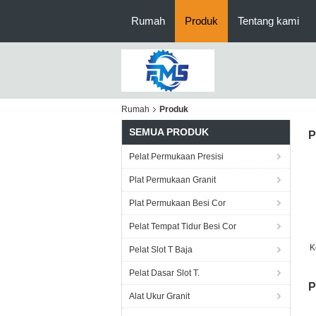
Rumah
Produk
Tentang kami
Rumah
Produk
SEMUA PRODUK
P
Pelat Permukaan Presisi
Plat Permukaan Granit
Plat Permukaan Besi Cor
Pelat Tempat Tidur Besi Cor
K
Pelat Slot T Baja
Pelat Dasar Slot T.
P
Alat Ukur Granit