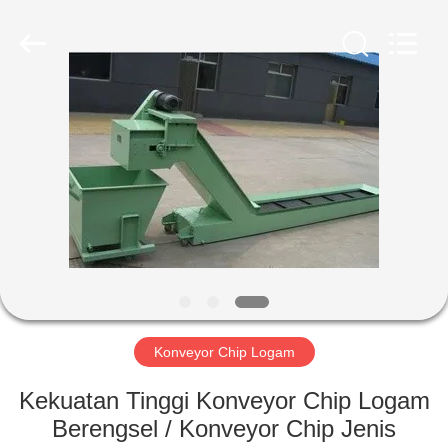
Famous
International
Trading
Co.,
Ltd.
All
Rights
Reserved.
RUMAH
PRODUK
TENTANG
KAMI
TUR
PABRIK
Konveyor Chip Logam
Kekuatan Tinggi Konveyor Chip Logam
KONTROL
Berengsel / Konveyor Chip Jenis