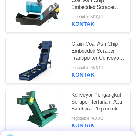
Coal Ash Chip
Embedded Scraper
Transporter Conveyor
negotiable MOQ:1
untuk penanganan
KONTAK
bahan
Grain Coal Ash Chip
Embedded Scraper
Transporter Conveyor
untuk kebutuhan
negotiable MOQ:1
penanganan bahan
KONTAK
industri
Konveyor Pengangkut
Scraper Tertanam Abu
Batubara Chip untuk
Penanganan Material
negotiable MOQ:1
Industri
KONTAK