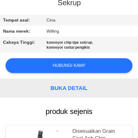
KUALITAS
Sekrup
HUBUNGI
Tempat asal:
Cina
KAMI
Nama merek:
Willing
Cahaya Tinggi:
,
konveyor chip tipe sekrup
konveyor rantai pengikis
BERITA
HUBUNGI KAMI!
PERMINTAAN
PENAWARAN
BUKA DETAIL
SITEMAP
produk sejenis
PRIVACY
POLICY
Disesuaikan Grain