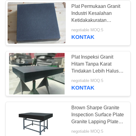
Plat Permukaan Granit
Industri Kesalahan
Ketidakakuratan
Rendah Kinerja Stabil
negotiable MOQ:5
KONTAK
Plat Inspeksi Granit
Hitam Tanpa Karat
Tindakan Lebih Halus
1000 X 2000 MM
negotiable MOQ:5
KONTAK
Brown Sharpe Granite
Inspection Surface Plate
Granite Lapping Plate
24x12x3 "
negotiable MOQ:5