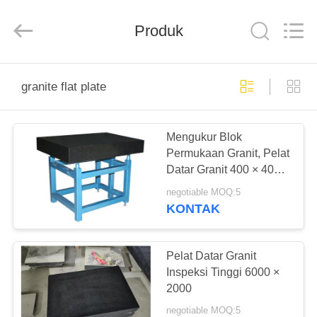
Famous
International
Trading
Produk
Co.,
Ltd.
All
Rights
Reserved.
RUMAH
granite flat plate
PRODUK
Mengukur Blok
Permukaan Granit, Pelat
TENTANG
Datar Granit 400 × 400 ×
KAMI
70mm
negotiable MOQ:5
KONTAK
TUR
PABRIK
Pelat Datar Granit
Inspeksi Tinggi 6000 ×
2000
KONTROL
negotiable MOQ:5