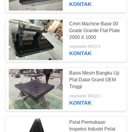
KUALITAS
KONTAK
HUBUNGI
Cmm Machine Base 00
KAMI
Grade Granite Flat Plate
2000 X 1000
BERITA
negotiable MOQ:5
KONTAK
PERMINTAAN
Basis Mesin Bangku Uji
PENAWARAN
Plat Datar Granit OEM
Tinggi
SITEMAP
negotiable MOQ:5
KONTAK
PRIVACY
POLICY
Pelat Permukaan
Inspeksi Industri Pelat