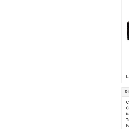
L
Ri
C
C
K
T
F