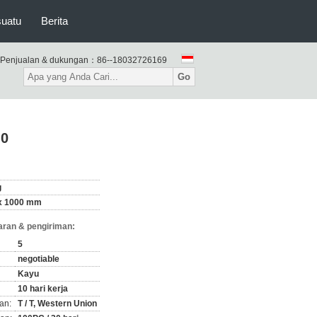
suatu
Berita
Penjualan & dukungan：
86--18032726169
Go
 0
g
x 1000 mm
ran & pengiriman:
5
negotiable
Kayu
10 hari kerja
an:
T / T, Western Union