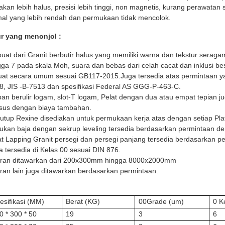
dakan lebih halus, presisi lebih tinggi, non magnetis, kurang perawatan
mal yang lebih rendah dan permukaan tidak mencolok.
ur yang menonjol :
buat dari Granit berbutir halus yang memiliki warna dan tekstur serag
gga 7 pada skala Moh, suara dan bebas dari celah cacat dan inklusi be
uat secara umum sesuai GB117-2015.Juga tersedia atas permintaan y
8, JIS -B-7513 dan spesifikasi Federal AS GGG-P-463-C.
ipan berulir logam, slot-T logam, Pelat dengan dua atau empat tepian j
sus dengan biaya tambahan.
utup Rexine disediakan untuk permukaan kerja atas dengan setiap Pla
ukan baja dengan sekrup leveling tersedia berdasarkan permintaan d
at Lapping Granit persegi dan persegi panjang tersedia berdasarkan p
a tersedia di Kelas 00 sesuai DIN 876.
ran ditawarkan dari 200x300mm hingga 8000x2000mm
ran lain juga ditawarkan berdasarkan permintaan.
esifikasi (MM)
Berat (KG)
00Grade (um)
0 K
0 * 300 * 50
19
3
6