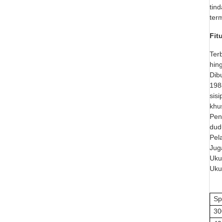
tin
ter
Fit
Ter
hin
Dib
198
sis
khu
Pen
dud
Pel
Jug
Uku
Uku
Sp
30