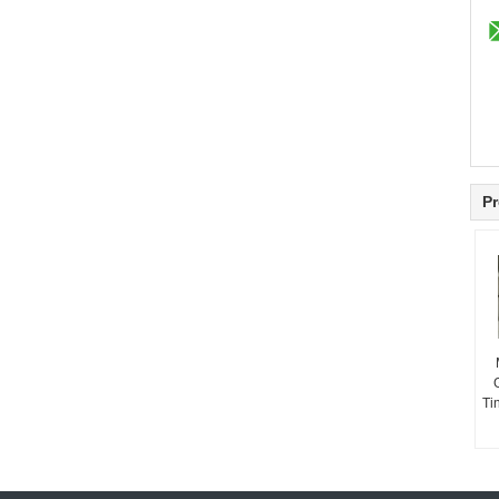
Pr
Ti