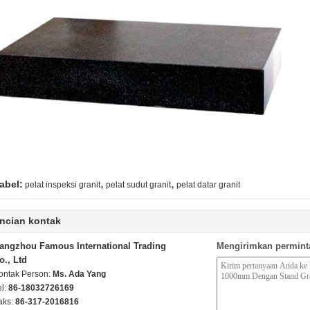
,
,
abel:
pelat inspeksi granit
pelat sudut granit
pelat datar granit
ncian kontak
angzhou Famous International Trading
Mengirimkan permint
o., Ltd
ontak Person:
Ms. Ada Yang
el:
86-18032726169
aks:
86-317-2016816