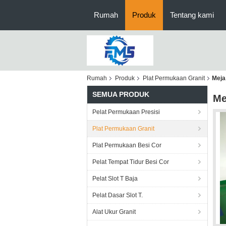
Rumah
Produk
Tentang kami
Rumah
Produk
Plat Permukaan Granit
Meja
SEMUA PRODUK
Me
Pelat Permukaan Presisi
Plat Permukaan Granit
Plat Permukaan Besi Cor
Pelat Tempat Tidur Besi Cor
Pelat Slot T Baja
Pelat Dasar Slot T.
Alat Ukur Granit