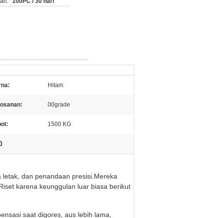
an:
100PC / 30 hari
na:
Hitam
osanan:
00grade
ot:
1500 KG
0
a letak, dan penandaan presisi.Mereka
Riset karena keunggulan luar biasa berikut
pensasi saat digores, aus lebih lama,