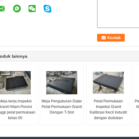
oduk lainnya
Meja kerja inspeksi
Meja Pengukuran Datar
Pelat Permukaan
Pe
Granit Hitam Presisi
Pelat Permukaan Granit
Inspeksi Granit
A
nggi pelat permukaan
Dengan T-Slot
Kalibrasi Kecil Industri
kelas 00
dengan dudukan