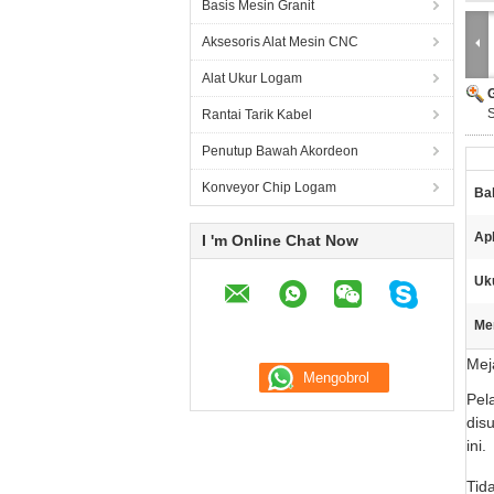
Basis Mesin Granit
Aksesoris Alat Mesin CNC
Alat Ukur Logam
Rantai Tarik Kabel
Penutup Bawah Akordeon
Konveyor Chip Logam
Ba
Apl
I 'm Online Chat Now
Uk
Me
Mej
Pel
dis
ini.
Tid