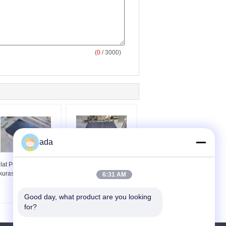
(
0
/ 3000)
ada
lat Permukaan Granit
Ukuran Granit dan
kurasi Tinggi Dipoles
Piring Kontrol 1000 x
6:31 AM
Halus
630 mm
Good day, what product are you looking 
for?