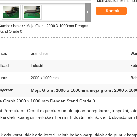
Menyediakan kemampu
Kontak
Gambar besar :
Meja Granit 2000 X 1000mm Dengan
Stand Grade 0
han:
granit hitam
War
ikasi:
Industri
keb
uran:
2000 x 1000 mm
Bob
Meja Granit 2000 x 1000mm
meja granit 2000 x 100
nyoroti:
,
a Granit 2000 x 1000 mm Dengan Stand Grade 0
at Permukaan Granit digunakan untuk tujuan pengukuran, inspeksi, tat
ukai oleh Ruangan Perkakas Presisi, Industri Teknik, dan Laboratorium 
ak ada karat, tidak ada korosi, relatif bebas warp, tidak ada punuk kom