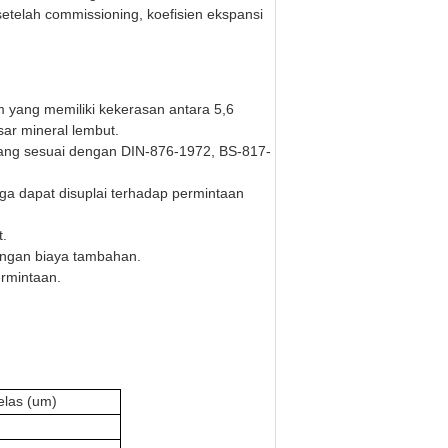
 setelah commissioning, koefisien ekspansi
am yang memiliki kekerasan antara 5,6
sar mineral lembut.
ang sesuai dengan DIN-876-1972, BS-817-
uga dapat disuplai terhadap permintaan
t.
engan biaya tambahan.
ermintaan.
elas (um)